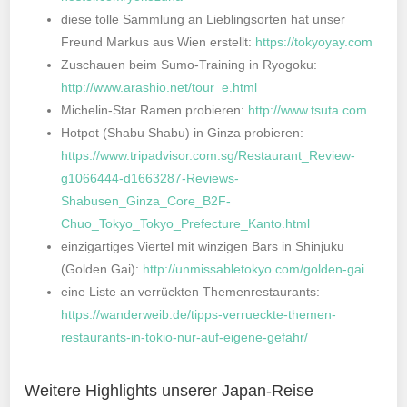
diese tolle Sammlung an Lieblingsorten hat unser
Freund Markus aus Wien erstellt:
https://tokyoyay.com
Zuschauen beim Sumo-Training in Ryogoku:
http://www.arashio.net/tour_e.html
Michelin-Star Ramen probieren:
http://www.tsuta.com
Hotpot (Shabu Shabu) in Ginza probieren:
https://www.tripadvisor.com.sg/Restaurant_Review-
g1066444-d1663287-Reviews-
Shabusen_Ginza_Core_B2F-
Chuo_Tokyo_Tokyo_Prefecture_Kanto.html
einzigartiges Viertel mit winzigen Bars in Shinjuku
(Golden Gai):
http://unmissabletokyo.com/golden-gai
eine Liste an verrückten Themenrestaurants:
https://wanderweib.de/tipps-verrueckte-themen-
restaurants-in-tokio-nur-auf-eigene-gefahr/
Weitere Highlights unserer Japan-Reise